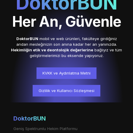
DoktorBUN
Her An, Güvenle
DoktorBUN
mobil ve web ürünleri, fakülteye girdiğiniz
andan mesleğinizin son anına kadar her an yanınızda.
Hekimliğin etik ve deontolojik değerlerine
bağlıyız ve tüm
geliştirmelerimizi bu eksende yapıyoruz.
KVKK ve Aydınlatma Metni
Gizlilik ve Kullanıcı Sözleşmesi
DoktorBUN
Geniş Spektrumlu Hekim Platformu