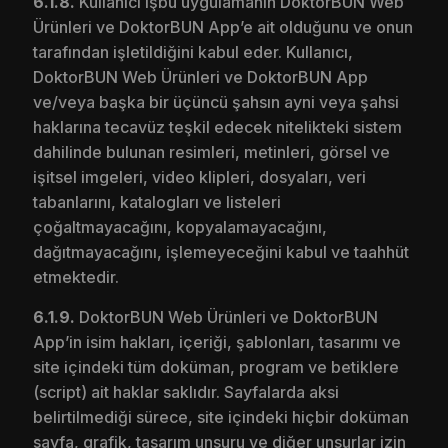
6.1.8.
Kullanıcı işbu uygulamanın DoktorBUN Web
Ürünleri ve DoktorBUN App’e ait olduğunu ve onun
tarafından işletildiğini kabul eder. Kullanıcı,
DoktorBUN Web Ürünleri ve DoktorBUN App
ve/veya başka bir üçüncü şahsın ayni veya şahsi
haklarına tecavüz teşkil edecek nitelikteki sistem
dahilinde bulunan resimleri, metinleri, görsel ve
işitsel imgeleri, video klipleri, dosyaları, veri
tabanlarını, katalogları ve listeleri
çoğaltmayacağını, kopyalamayacağını,
dağıtmayacağını, işlemeyeceğini kabul ve taahhüt
etmektedir.
6.1.9.
DoktorBUN Web Ürünleri ve DoktorBUN
App’in isim hakları, içeriği, şablonları, tasarımı ve
site içindeki tüm doküman, program ve betiklere
(script) ait haklar saklıdır. Sayfalarda aksi
belirtilmediği sürece, site içindeki hiçbir doküman
sayfa, grafik, tasarım unsuru ve diğer unsurlar izin